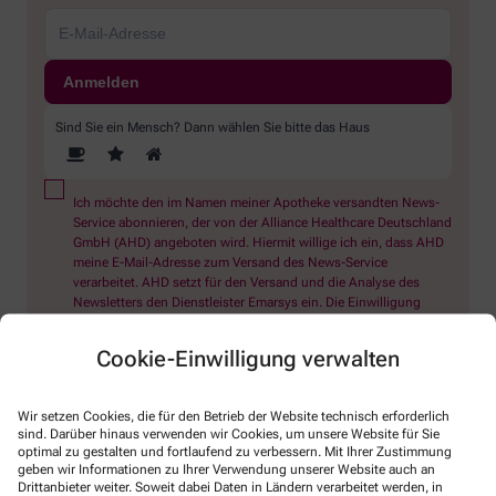
Sind Sie ein Mensch? Dann wählen Sie bitte
das Haus
Ich möchte den im Namen meiner Apotheke versandten News-
Service abonnieren, der von der Alliance Healthcare Deutschland
GmbH (AHD) angeboten wird. Hiermit willige ich ein, dass AHD
meine E-Mail-Adresse zum Versand des News-Service
verarbeitet. AHD setzt für den Versand und die Analyse des
Newsletters den Dienstleister Emarsys ein. Die Einwilligung
kann jederzeit für die Zukunft widerrufen werden (z.B. über den
Abmelde-Link in jedem Newsletter). Die sonstigen
Cookie-Einwilligung verwalten
Kontaktmöglichkeiten dafür und weitere Angaben zur
Datenverarbeitung finden sich in der
Datenschutzerklärung
Wir setzen Cookies, die für den Betrieb der Website technisch erforderlich
sind. Darüber hinaus verwenden wir Cookies, um unsere Website für Sie
* Coupon-Bedingungen: Einmalig einlösbar bis zum
optimal zu gestalten und fortlaufend zu verbessern. Mit Ihrer Zustimmung
31.12.2026. Mindestbestellwert: 50,00 €. Gültig auf das
geben wir Informationen zu Ihrer Verwendung unserer Website auch an
gesamte Sortiment, ausgeschlossen rezeptpflichtige Produkte.
Drittanbieter weiter. Soweit dabei Daten in Ländern verarbeitet werden, in