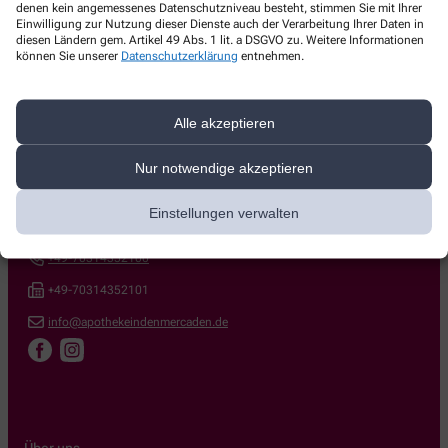
denen kein angemessenes Datenschutzniveau besteht, stimmen Sie mit Ihrer
Einwilligung zur Nutzung dieser Dienste auch der Verarbeitung Ihrer Daten in
diesen Ländern gem. Artikel 49 Abs. 1 lit. a DSGVO zu. Weitere Informationen
können Sie unserer
Datenschutzerklärung
entnehmen.
Alle akzeptieren
Kontakt
Nur notwendige akzeptieren
Apotheke in den Mercaden
Einstellungen verwalten
Wolfgang-Brumme-Allee 27
,
71034
Böblingen
+49-70314352100
+49-70314352101
info@apothekeindenmercaden.de
Über uns